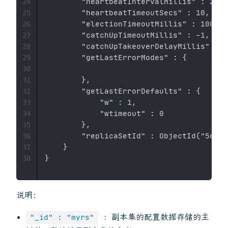
        "heartbeatIntervalMillis" : 2000
24
        "heartbeatTimeoutSecs" : 10,

25
        "electionTimeoutMillis" : 10000,

26
        "catchUpTimeoutMillis" : -1,

27
        "catchUpTakeoverDelayMillis" : 3
28
        "getLastErrorModes" : {

29
30
        },

31
        "getLastErrorDefaults" : {

32
            "w" : 1,

33
            "wtimeout" : 0

34
        },

35
        "replicaSetId" : ObjectId("5d539
36
    }

37
38
说明：
：副本集的配置数据存储的主
"_id" : "myrs"