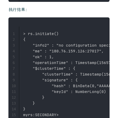
执行结果：
> rs.initiate()

1
{

2
    "info2" : "no configuration specifie
3
    "me" : "180.76.159.126:27017",

4
    "ok" : 1,

5
    "operationTime" : Timestamp(15657604
6
    "$clusterTime" : {

7
        "clusterTime" : Timestamp(156576
8
        "signature" : {

9
            "hash" : BinData(0,"AAAAAAAA
10
            "keyId" : NumberLong(0)

11
        }

12
    }

13
}

14
myrs:SECONDARY>

15