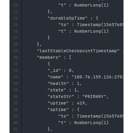
            "t" : NumberLong(1)

22
        },

23
        "durableOpTime" : {

24
            "ts" : Timestamp(1565760578,
25
            "t" : NumberLong(1)

26
        }

27
    },

28
    "lastStableCheckpointTimestamp" : Ti
29
    "members" : [

30
        {

31
        "_id" : 0,

32
        "name" : "180.76.159.126:27017",

33
        "health" : 1,

34
        "state" : 1,

35
        "stateStr" : "PRIMARY",

36
        "uptime" : 419,

37
        "optime" : {

38
            "ts" : Timestamp(1565760578,
39
            "t" : NumberLong(1)

40
        },

41