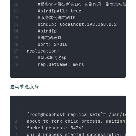
    #服务实例绑定所有IP，有副作用，副本集初始化
20
    #bindIpAll: true

21
    #服务实例绑定的IP

22
    bindIp: localhost,192.168.0.2

23
    #bindIp

24
    #绑定的端口

25
    port: 27018

26
replication:

27
    #副本集的名称

28
29
启动节点服务：
[root@bobohost replica_sets]# /usr/local
1
about to fork child process, waiting unt
2
forked process: 54361

3
4