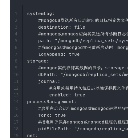
systemLog:

1
    #MongoDB发送所有日志输出的目标指定为文件

2
    destination: file

3
    #mongod或mongos应向其发送所有诊断日志记
4
    path: "/mongodb/replica_sets/myrs_27
5
    #当mongos或mongod实例重新启动时，mong
6
    logAppend: true

7
storage:

8
    #mongod实例存储其数据的目录。storage.dbP
9
    dbPath: "/mongodb/replica_sets/myrs_
10
    journal:

11
        #启用或禁用持久性日志以确保数据文件保持有
12
        enabled: true

13
processManagement:

14
    #启用在后台运行mongos或mongod进程的守护进程
15
    fork: true

16
    #指定用于保存mongos或mongod进程的进程ID的
17
    pidFilePath: "/mongodb/replica_sets/
18
net:

19