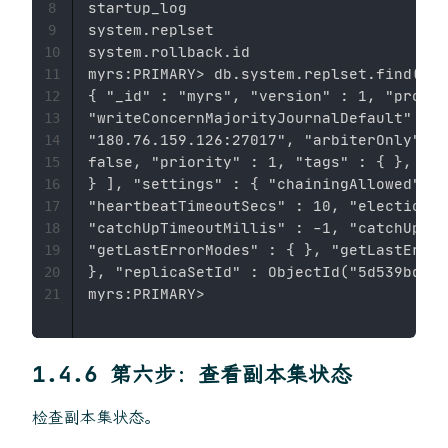
startup_log

8
system.replset

9
system.rollback.id

10
myrs:PRIMARY> db.system.replset.find()

11
{ "_id" : "myrs", "version" : 1, "protoc
12
"writeConcernMajorityJournalDefault" : t
13
"180.76.159.126:27017", "arbiterOnly" : 
14
false, "priority" : 1, "tags" : { }, "sl
15
} ], "settings" : { "chainingAllowed" : 
16
"heartbeatTimeoutSecs" : 10, "electionTi
17
"catchUpTimeoutMillis" : -1, "catchUpTak
18
"getLastErrorModes" : { }, "getLastError
19
}, "replicaSetId" : ObjectId("5d539bdcd6
20
21
1.4.6 第六步：查看副本集状态
检查副本集状态。