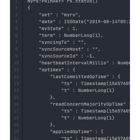
myrs:PRIMARY> rs.status()

1
{

2
    "set" : "myrs",

3
    "date" : ISODate("2019-08-14T05:29:4
4
    "myState" : 1,

5
    "term" : NumberLong(1),

6
    "syncingTo" : "",

7
    "syncSourceHost" : "",

8
    "syncSourceId" : -1,

9
    "heartbeatIntervalMillis" : NumberLo
10
    "optimes" : {

11
        "lastCommittedOpTime" : {

12
            "ts" : Timestamp(1565760578,
13
            "t" : NumberLong(1)

14
        },

15
        "readConcernMajorityOpTime" : {

16
            "ts" : Timestamp(1565760578,
17
            "t" : NumberLong(1)

18
        },

19
        "appliedOpTime" : {

20
            "ts" : Timestamp(1565760578,
21