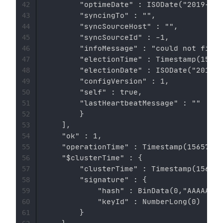
        "optimeDate" : ISODate("2019-08-
42
        "syncingTo" : "",

43
        "syncSourceHost" : "",

44
        "syncSourceId" : -1,

45
        "infoMessage" : "could not find 
46
        "electionTime" : Timestamp(15657
47
        "electionDate" : ISODate("2019-0
48
        "configVersion" : 1,

49
        "self" : true,

50
        "lastHeartbeatMessage" : ""

51
        }

52
    ],

53
    "ok" : 1,

54
    "operationTime" : Timestamp(15657605
55
    "$clusterTime" : {

56
        "clusterTime" : Timestamp(156576
57
        "signature" : {

58
            "hash" : BinData(0,"AAAAAAAA
59
            "keyId" : NumberLong(0)

60
        }

61