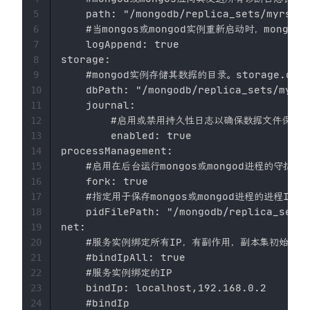
    path: "/mongodb/replica_sets/myrs_27
5
    #当mongos或mongod实例重新启动时，mong
6
    logAppend: true

7
storage:

8
    #mongod实例存储其数据的目录。storage.dbP
9
    dbPath: "/mongodb/replica_sets/myrs_
10
    journal:

11
        #启用或禁用持久性日志以确保数据文件保持有
12
        enabled: true

13
processManagement:

14
    #启用在后台运行mongos或mongod进程的守护进程
15
    fork: true

16
    #指定用于保存mongos或mongod进程的进程ID的
17
    pidFilePath: "/mongodb/replica_sets/
18
net:

19
    #服务实例绑定所有IP，有副作用，副本集初始化
20
    #bindIpAll: true

21
    #服务实例绑定的IP

22
    bindIp: localhost,192.168.0.2

23
    #bindIp

24