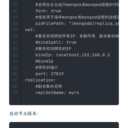
    #启用在后台运行mongos或mongod进程的守护进程
15
    fork: true

16
    #指定用于保存mongos或mongod进程的进程ID的
17
    pidFilePath: "/mongodb/replica_sets/
18
net:

19
    #服务实例绑定所有IP，有副作用，副本集初始化
20
    #bindIpAll: true

21
    #服务实例绑定的IP

22
    bindIp: localhost,192.168.0.2

23
    #bindIp

24
    #绑定的端口

25
    port: 27019

26
replication:

27
    #副本集的名称

28
29
启动节点服务：