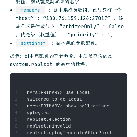
键值，默认就是副本集的名字
：副本集成员数组，此时只有一个：
"members"
“host” : “180.76.159.126:27017” ，该
成员不是仲裁节点：”arbiterOnly” : false
，优先级（权重值）： “priority” : 1,
：副本集的参数配置。
"settings"
提示：副本集配置的查看命令，本质是查询的是
system.replset 的表中的数据：
myrs:PRIMARY> use local

1
switched to db local

2
myrs:PRIMARY> show collections

3
oplog.rs

4
replset.election

5
replset.minvalid

6
replset.oplogTruncateAfterPoint

7