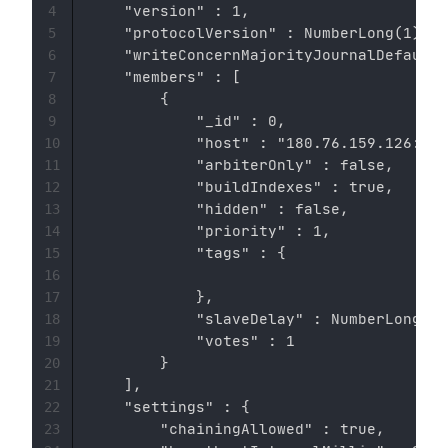
    "version" : 1,

4
    "protocolVersion" : NumberLong(1),

5
    "writeConcernMajorityJournalDefault"
6
    "members" : [

7
        {

8
            "_id" : 0,

9
            "host" : "180.76.159.126:270
10
            "arbiterOnly" : false,

11
            "buildIndexes" : true,

12
            "hidden" : false,

13
            "priority" : 1,

14
            "tags" : {

15
16
            },

17
            "slaveDelay" : NumberLong(0)
18
            "votes" : 1

19
        }

20
    ],

21
    "settings" : {

22
        "chainingAllowed" : true,

23