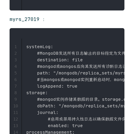
myrs_27019 ：
systemLog:

1
    #MongoDB发送所有日志输出的目标指定为文件

2
    destination: file

3
    #mongod或mongos应向其发送所有诊断日志记
4
    path: "/mongodb/replica_sets/myrs_27
5
    #当mongos或mongod实例重新启动时，mong
6
    logAppend: true

7
storage:

8
    #mongod实例存储其数据的目录。storage.dbP
9
    dbPath: "/mongodb/replica_sets/myrs_
10
    journal:

11
        #启用或禁用持久性日志以确保数据文件保持有
12
        enabled: true

13
processManagement:

14