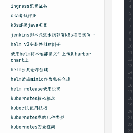
3
ingress配置证书
4
5
cka考试作业
6
k8s部署java项目
7
8
jenkins脚本式流水线部署k8s项目实例一
9
helm v3安装并创建例子
10
11
使用helm将本地部署文件上传到harbor
12
chart上
13
helm公共仓库创建
14
15
helm适应minio作为私有仓库
16
helm release使用说明
17
kubernetes核心概念
18
19
kubectl使用技巧
20
kubernetes卷的几种类型
21
22
kubernetes安全框架
23