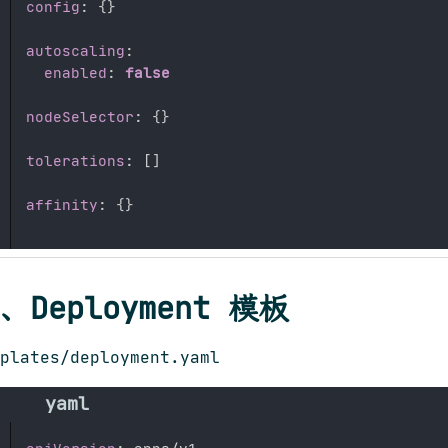
config
:
{
}
autoscaling
:
enabled
:
false
nodeSelector
:
{
}
tolerations
:
[
]
affinity
:
{
}
、Deployment 模板
plates/deployment.yaml