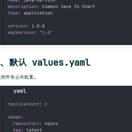
description
:
type
:
 application

version
:
appVersion
:
"1.0"
、默认 values.yaml
里放所有公共配置。
replicaCount
:
2
image
:
repository
:
 nginx

tag
:
 latest
