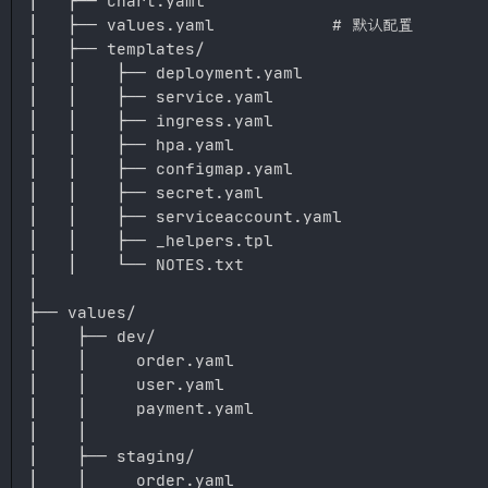
│   ├── Chart.yaml

│   ├── values.yaml            # 默认配置

│   ├── templates/

│   │    ├── deployment.yaml

│   │    ├── service.yaml

│   │    ├── ingress.yaml

│   │    ├── hpa.yaml

│   │    ├── configmap.yaml

│   │    ├── secret.yaml

│   │    ├── serviceaccount.yaml

│   │    ├── _helpers.tpl

│   │    └── NOTES.txt

│

├── values/

│    ├── dev/

│    │     order.yaml

│    │     user.yaml

│    │     payment.yaml

│    │

│    ├── staging/

│    │     order.yaml
