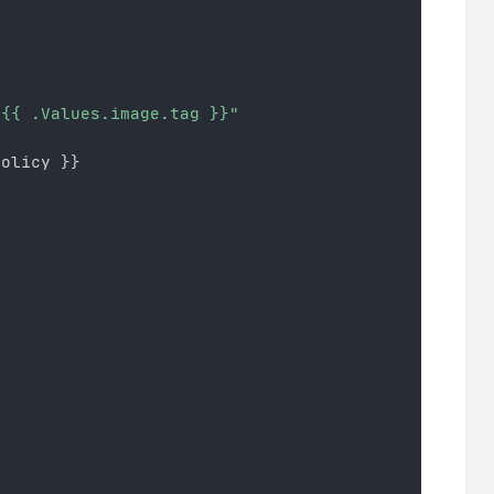
:{{ .Values.image.tag }}"
Policy 
}
}