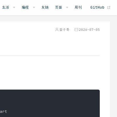
(o
生活
编程
友链
页面
周刊
GitHub
蛮子哥
2026-07-05
rt
