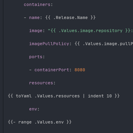
containers
:
-
name
:
{
{
 .Release.Name 
}
}
image
:
"{{ .Values.image.repository }}
imagePullPolicy
:
{
{
 .Values.image.pull
ports
:
-
containerPort
:
8080
resources
:
{
{
 toYaml .Values.resources 
|
 indent 10 
}
}
env
:
{
{
-
 range .Values.env 
}
}