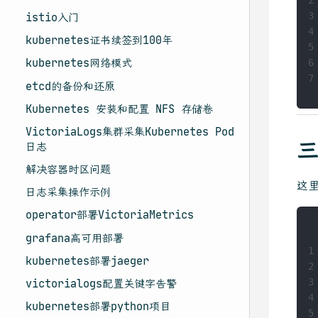
3
istio入门
4
kubernetes证书续签到100年
5
kubernetes网络模式
6
7
etcd的备份和还原
Kubernetes 安装和配置 NFS 存储卷
VictoriaLogs集群采集Kubernetes Pod
三
日志
解决容器时区问题
这
日志采集操作示例
operator部署VictoriaMetrics
grafana高可用部署
1
kubernetes部署jaeger
2
3
victorialogs配置关键字告警
4
kubernetes部署python项目
5