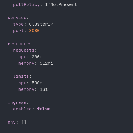
pullPolicy
:
 IfNotPresent

service
:
type
:
 ClusterIP

port
:
8080
resources
:
requests
:
cpu
:
 200m

memory
:
 512Mi

limits
:
cpu
:
 500m

memory
:
 1Gi

ingress
:
enabled
:
false
env
:
[
]