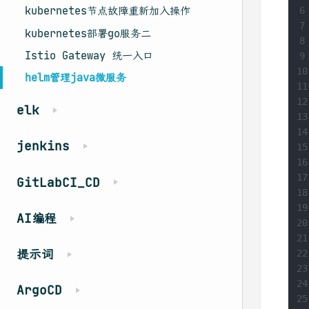
kubernetes节点故障重新加入操作
6
7
kubernetes部署go服务二
8
Istio Gateway 统一入口
9
10
helm管理java微服务
11
12
elk
13
14
jenkins
15
16
17
GitLabCI_CD
18
19
AI编程
20
21
提示词
22
23
24
ArgoCD
25