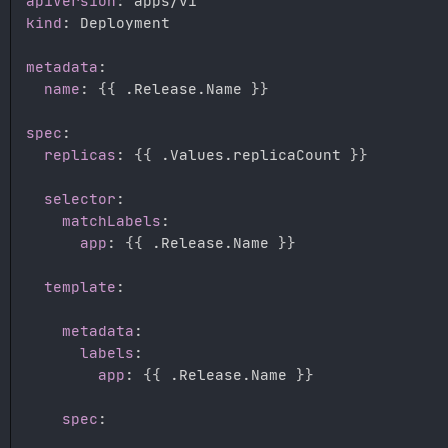
apiVersion
:
kind
:
 Deployment

metadata
:
name
:
{
{
 .Release.Name 
}
}
spec
:
replicas
:
{
{
 .Values.replicaCount 
}
}
selector
:
matchLabels
:
app
:
{
{
 .Release.Name 
}
}
template
:
metadata
:
labels
:
app
:
{
{
 .Release.Name 
}
}
spec
: