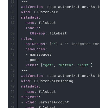
---
33
apiVersion
:
34
kind
:
35
metadata
:
36
name
:
 filebeat 

37
labels
:
38
k8s-app
:
39
rules
:
40
-
apiGroups
:
[
""
]
# "" indicates the cor
41
resources
:
42
-
 namespaces 

43
-
 pods 

44
verbs
:
[
"get"
,
"watch"
,
"list"
]
45
---
46
apiVersion
:
47
kind
:
48
metadata
:
49
name
:
50
subjects
:
51
-
kind
:
 ServiceAccount 

52
name
:
 filebeat 

53