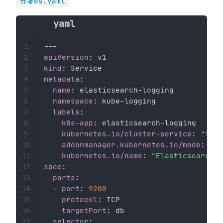
部署es.yaml
---
1
apiVersion
:
2
kind
:
3
metadata
:
4
name
:
 elasticsearch
-
logging 

5
namespace
:
 kube
-
logging 

6
labels
:
7
k8s-app
:
 elasticsearch
-
logging 

8
kubernetes.io/cluster-service
:
"true
9
addonmanager.kubernetes.io/mode
:
 Rec
10
kubernetes.io/name
:
"Elasticsearch"
11
spec
:
12
ports
:
13
-
port
:
9200
14
protocol
:
 TCP 

15
targetPort
:
 db 

16
selector
:
17