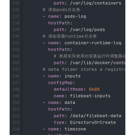
path
:
 /var/log/containers

135
# 添加pods日志卷
136
-
name
:
 pods
-
log

137
hostPath
:
138
path
:
 /var/log/pods

139
# 添加容器runtime日志卷
140
-
name
:
 container
-
runtime
-
log

141
hostPath
:
142
# 根据实际使用的容器运行时调整路径
143
path
:
 /var/lib/docker/containe
144
# data folder stores a registry of
145
-
name
:
 inputs 

146
configMap
:
147
defaultMode
:
0600
148
name
:
 filebeat
-
inputs 

149
-
name
:
 data 

150
hostPath
:
151
path
:
 /data/filebeat
-
data 

152
type
:
 DirectoryOrCreate 

153
-
name
:
 timezone 

154