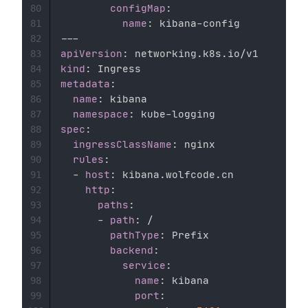
configMap
:
80
name
:
 kibana
-
81
---
82
apiVersion
:
83
kind
:
84
metadata
:
85
name
:
 kibana 

86
namespace
:
 kube
-
87
spec
:
88
ingressClassName
:
 nginx

89
rules
:
90
-
host
:
 kibana.wolfcode.cn

91
http
:
92
paths
:
93
-
path
:
 / 

94
pathType
:
 Prefix

95
backend
:
96
service
:
97
name
:
 kibana 

98
port
:
99