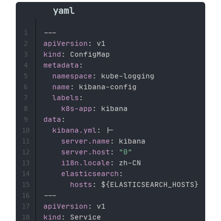
---
1
apiVersion
:
2
kind
:
3
metadata
:
4
namespace
:
 kube
-
logging

5
name
:
 kibana
-
config

6
labels
:
7
k8s-app
:
8
data
:
9
kibana.yml
:
|
-
10
server.name
:
 kibana

11
server.host
:
"0"
12
i18n.locale
:
 zh
-
CN                  
13
elasticsearch
:
14
hosts
:
 $
{
ELASTICSEARCH_HOSTS
}
15
---
16
apiVersion
:
17
kind
:
18