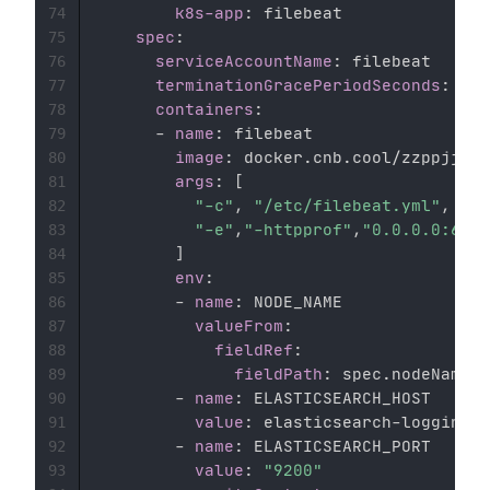
k8s-app
:
 filebeat 

74
spec
:
75
serviceAccountName
:
 filebeat 

76
terminationGracePeriodSeconds
:
30
77
containers
:
78
-
name
:
 filebeat 

79
image
:
 docker.cnb.cool/zzppjj/do
80
args
:
[
81
"-c"
,
"/etc/filebeat.yml"
,
82
"-e"
,
"-httpprof"
,
"0.0.0.0:6060
83
]
84
env
:
85
-
name
:
 NODE_NAME 

86
valueFrom
:
87
fieldRef
:
88
fieldPath
:
 spec.nodeName 

89
-
name
:
 ELASTICSEARCH_HOST 

90
value
:
 elasticsearch
-
logging 

91
-
name
:
 ELASTICSEARCH_PORT 

92
value
:
"9200"
93