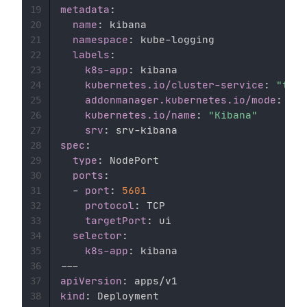
metadata
:
19
name
:
 kibana 

20
namespace
:
 kube
-
logging 

21
labels
:
22
k8s-app
:
 kibana 

23
kubernetes.io/cluster-service
:
"true
24
addonmanager.kubernetes.io/mode
:
 Rec
25
kubernetes.io/name
:
"Kibana"
26
srv
:
 srv
-
27
spec
:
28
type
:
 NodePort

29
ports
:
30
-
port
:
5601
31
protocol
:
 TCP 

32
targetPort
:
 ui 

33
selector
:
34
k8s-app
:
35
---
36
apiVersion
:
37
kind
:
38