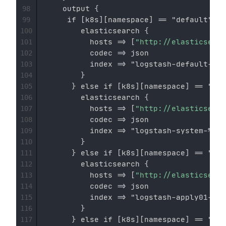
    output 
{
98
     if 
[
k8s
]
[
namespace
]
 == "default" 
{
99
        elasticsearch 
{
100
          hosts =
>
[
"http://elasticsearc
101
          codec =
>
 json

102
          index =
>
 "logstash
-
default
-
%
{
+
103
}
104
}
 else if 
[
k8s
]
[
namespace
]
 == "kub
105
        elasticsearch 
{
106
          hosts =
>
[
"http://elasticsearc
107
          codec =
>
 json

108
          index =
>
 "logstash
-
system
-
%
{
+Y
109
}
110
}
 else if 
[
k8s
]
[
namespace
]
 == "app
111
        elasticsearch 
{
112
          hosts =
>
[
"http://elasticsearc
113
          codec =
>
 json

114
          index =
>
 "logstash
-
apply01
-
%
{
+
115
}
116
}
 else if 
[
k8s
]
[
namespace
]
 == "app
117