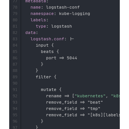
metadata
:
77
name
:
 logstash
-
conf 

78
namespace
:
 kube
-
logging 

79
labels
:
80
type
:
81
data
:
82
logstash.conf
:
|
-
83
    input 
{
84
      beats 
{
85
        port =
>
 5044 

86
}
87
}
88
    filter 
{
89
90
      mutate 
{
91
        rename =
>
[
"kubernetes"
,
"k8s"
]
92
        remove_field =
>
 "beat" 

93
        remove_field =
>
 "tmp" 

94
        remove_field =
>
 "
[
k8s
]
[
labels
]
[
a
95
}
96
}
97