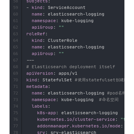
subjects
:
58
-
kind
:
 ServiceAccount 

59
name
:
 elasticsearch
-
logging 

60
namespace
:
 kube
-
logging 

61
apiGroup
:
""
62
roleRef
:
63
kind
:
 ClusterRole 

64
name
:
 elasticsearch
-
logging 

65
apiGroup
:
""
66
---
67
# Elasticsearch deployment itself 
68
apiVersion
:
69
kind
:
 StatefulSet 
#使用statefulset创建Pod
70
metadata
:
71
name
:
 elasticsearch
-
logging 
#pod名称,使
72
namespace
:
 kube
-
logging  
#命名空间 
73
labels
:
74
k8s-app
:
 elasticsearch
-
logging 

75
kubernetes.io/cluster-service
:
"true
76
addonmanager.kubernetes.io/mode
:
 Rec
77
srv
:
 srv
-
78