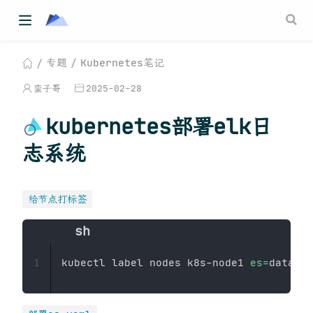
专题
Kubernetes笔记
蛮子哥
2025-02-28
kubernetes部署elk日
志系统
给节点打标签
kubectl label nodes k8s-node1 
es
=
1