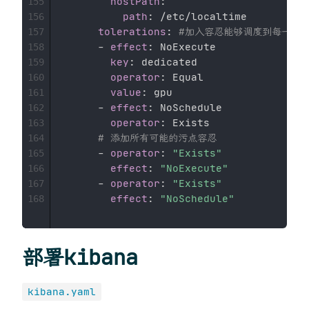
hostPath
:
155
path
:
 /etc/localtime 

156
tolerations
:
#加入容忍能够调度到每一个节
157
-
effect
:
 NoExecute 

158
key
:
 dedicated 

159
operator
:
 Equal 

160
value
:
 gpu 

161
-
effect
:
 NoSchedule 

162
operator
:
 Exists 

163
# 添加所有可能的污点容忍
164
-
operator
:
"Exists"
165
effect
:
"NoExecute"
166
-
operator
:
"Exists"
167
effect
:
"NoSchedule"
168
部署kibana
kibana.yaml