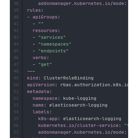
addonmanager.kubernetes.io/mode
:
38
rules
:
39
-
apiGroups
:
40
-
""
41
resources
:
42
-
"services"
43
-
"namespaces"
44
-
"endpoints"
45
verbs
:
46
-
"get"
47
---
48
kind
:
49
apiVersion
:
50
metadata
:
51
namespace
:
 kube
-
logging 

52
name
:
 elasticsearch
-
logging 

53
labels
:
54
k8s-app
:
 elasticsearch
-
logging 

55
kubernetes.io/cluster-service
:
"true
56
addonmanager.kubernetes.io/mode
:
57