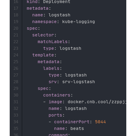
kind
:
16
metadata
:
17
name
:
 logstash 

18
namespace
:
 kube
-
19
spec
:
20
selector
:
21
matchLabels
:
22
type
:
 logstash 

23
template
:
24
metadata
:
25
labels
:
26
type
:
 logstash 

27
srv
:
 srv
-
logstash 

28
spec
:
29
containers
:
30
-
image
:
 docker.cnb.cool/zzppjj/do
31
name
:
 logstash 

32
ports
:
33
-
containerPort
:
5044
34
name
:
 beats 

35
command
:
36