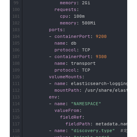
memory
:
 2Gi 

99
requests
:
100
cpu
:
 100m 

101
memory
:
 500Mi 

102
ports
:
103
-
containerPort
:
9200
104
name
:
 db 

105
protocol
:
 TCP 

106
-
containerPort
:
9300
107
name
:
 transport 

108
protocol
:
 TCP 

109
volumeMounts
:
110
-
name
:
 elasticsearch
-
logging 

111
mountPath
:
 /usr/share/elastics
112
env
:
113
-
name
:
"NAMESPACE"
114
valueFrom
:
115
fieldRef
:
116
fieldPath
:
 metadata.namesp
117
-
name
:
"discovery.type"
#定义单
118