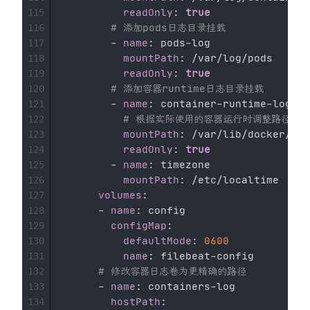
readOnly
:
true
115
# 添加pods日志目录挂载
116
-
name
:
 pods
-
log

117
mountPath
:
 /var/log/pods

118
readOnly
:
true
119
# 添加容器runtime日志目录挂载
120
-
name
:
 container
-
runtime
-
log

121
# 根据实际使用的容器运行时调整路径
122
mountPath
:
 /var/lib/docker/con
123
readOnly
:
true
124
-
name
:
 timezone 

125
mountPath
:
 /etc/localtime 

126
volumes
:
127
-
name
:
 config 

128
configMap
:
129
defaultMode
:
0600
130
name
:
 filebeat
-
config 

131
# 修改容器日志卷为更精确的路径
132
-
name
:
 containers
-
log

133
hostPath
:
134