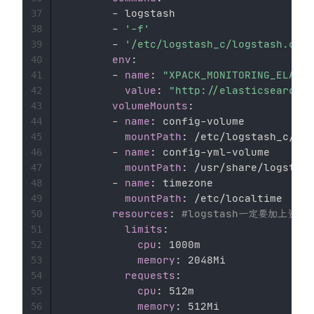
-
 logstash 

37
-
'-f'
38
-
'/etc/logstash_c/logstash.conf
39
env
:
40
-
name
:
"XPACK_MONITORING_ELASTI
41
value
:
"http://elasticsearch-l
42
volumeMounts
:
43
-
name
:
 config
-
volume 

44
mountPath
:
 /etc/logstash_c/ 

45
-
name
:
 config
-
yml
-
volume 

46
mountPath
:
 /usr/share/logstash
47
-
name
:
 timezone 

48
mountPath
:
 /etc/localtime 

49
resources
:
#logstash一定要加上资
50
limits
:
51
cpu
:
 1000m 

52
memory
:
 2048Mi 

53
requests
:
54
cpu
:
 512m 

55
memory
:
 512Mi 

56