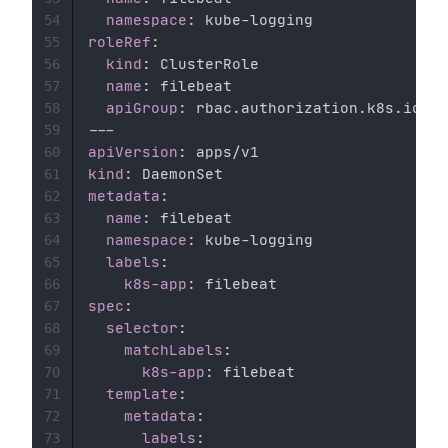
namespace
:
 kube
-
54
roleRef
:
55
kind
:
 ClusterRole 

56
name
:
 filebeat 

57
apiGroup
:
58
---
59
apiVersion
:
60
kind
:
61
metadata
:
62
name
:
 filebeat 

63
namespace
:
 kube
-
logging 

64
labels
:
65
k8s-app
:
66
spec
:
67
selector
:
68
matchLabels
:
69
k8s-app
:
 filebeat 

70
template
:
71
metadata
:
72
labels
:
73