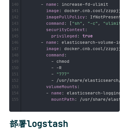
-
name
:
 increase
-
fd
-
ulimit 

140
image
:
 docker.cnb.cool/zzppjj/do
141
imagePullPolicy
:
 IfNotPresent 

142
command
:
[
"sh"
,
"-c"
,
"ulimit -n
143
securityContext
:
144
privileged
:
true
145
-
name
:
 elasticsearch
-
volume
-
init 
146
image
:
 docker.cnb.cool/zzppjj/do
147
command
:
148
-
 chmod 

149
-
-
R 

150
-
"777"
151
-
 /usr/share/elasticsearch/dat
152
volumeMounts
:
153
-
name
:
 elasticsearch
-
logging 

154
mountPath
:
155
部署logstash