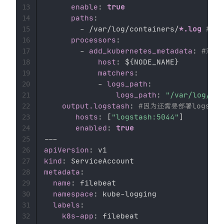
enable
:
true
13
paths
:
14
-
 /var/log/containers/
*.log
#这里
15
processors
:
16
-
add_kubernetes_metadata
:
#添加
17
host
:
 $
{
NODE_NAME
}
18
matchers
:
19
-
logs_path
:
20
logs_path
:
"/var/log/con
21
output.logstash
:
#因为还需要部署logstas
22
hosts
:
[
"logstash:5044"
]
23
enabled
:
true
24
---
25
apiVersion
:
26
kind
:
27
metadata
:
28
name
:
 filebeat 

29
namespace
:
 kube
-
logging 

30
labels
:
31
k8s-app
:
32