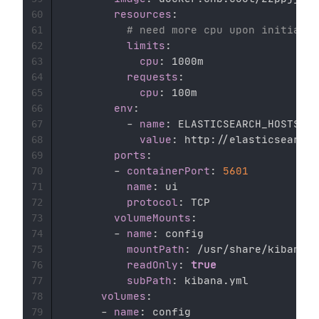
resources
:
60
# need more cpu upon initializ
61
limits
:
62
cpu
:
 1000m 

63
requests
:
64
cpu
:
 100m 

65
env
:
66
-
name
:
 ELASTICSEARCH_HOSTS 

67
value
:
 http
:
//elasticsearch
-
68
ports
:
69
-
containerPort
:
5601
70
name
:
 ui 

71
protocol
:
 TCP 

72
volumeMounts
:
73
-
name
:
 config

74
mountPath
:
 /usr/share/kibana/c
75
readOnly
:
true
76
subPath
:
 kibana.yml

77
volumes
:
78
-
name
:
 config

79