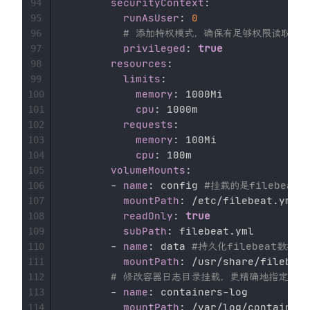
securityContext
:
94
runAsUser
:
0
95
# 添加特权模式，确保有足够权限读取日
96
privileged
:
true
97
resources
:
98
limits
:
99
memory
:
 1000Mi 

100
cpu
:
 1000m 

101
requests
:
102
memory
:
 100Mi 

103
cpu
:
 100m 

104
volumeMounts
:
105
-
name
:
 config 
#挂载的是filebeat
106
mountPath
:
 /etc/filebeat.yml 

107
readOnly
:
true
108
subPath
:
 filebeat.yml 

109
-
name
:
 data 
#持久化filebeat数据
110
mountPath
:
 /usr/share/filebeat
111
# 修改容器日志目录挂载，更精确地指定路径
112
-
name
:
 containers
-
log

113
mountPath
:
 /var/log/containers

114