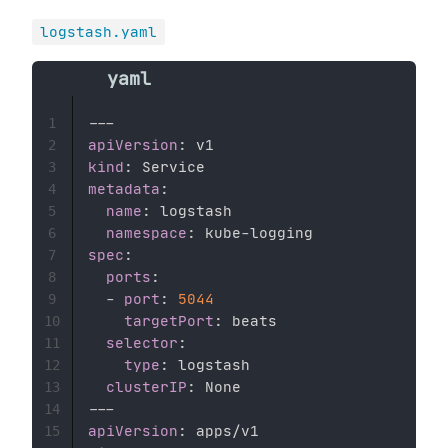
logstash.yaml
---
1
apiVersion
:
2
kind
:
3
metadata
:
4
name
:
 logstash 

5
namespace
:
 kube
-
6
spec
:
7
ports
:
8
-
port
:
5044
9
targetPort
:
 beats 

10
selector
:
11
type
:
 logstash 

12
clusterIP
:
13
---
14
apiVersion
:
15