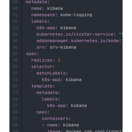
metadata
:
39
name
:
 kibana 

40
namespace
:
 kube
-
logging 

41
labels
:
42
k8s-app
:
 kibana 

43
kubernetes.io/cluster-service
:
"true
44
addonmanager.kubernetes.io/mode
:
 Rec
45
srv
:
 srv
-
46
spec
:
47
replicas
:
1
48
selector
:
49
matchLabels
:
50
k8s-app
:
 kibana 

51
template
:
52
metadata
:
53
labels
:
54
k8s-app
:
 kibana 

55
spec
:
56
containers
:
57
-
name
:
 kibana 

58
image
:
 docker.cnb.cool/zzppjj/do
59