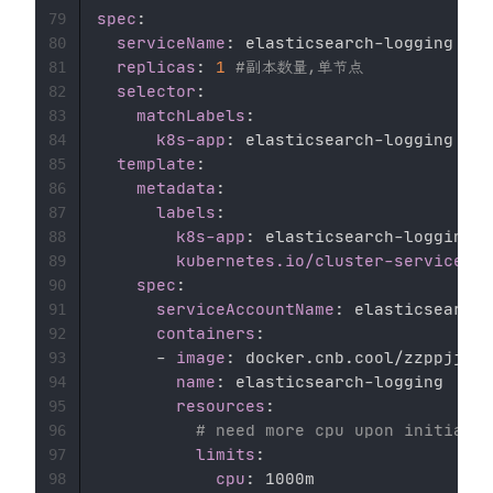
spec
:
79
serviceName
:
 elasticsearch
-
logging 
#与
80
replicas
:
1
#副本数量,单节点 
81
selector
:
82
matchLabels
:
83
k8s-app
:
 elasticsearch
-
logging 
#和
84
template
:
85
metadata
:
86
labels
:
87
k8s-app
:
 elasticsearch
-
logging 

88
kubernetes.io/cluster-service
:
"
89
spec
:
90
serviceAccountName
:
 elasticsearch
-
91
containers
:
92
-
image
:
 docker.cnb.cool/zzppjj/do
93
name
:
 elasticsearch
-
logging 

94
resources
:
95
# need more cpu upon initializ
96
limits
:
97
cpu
:
 1000m 

98