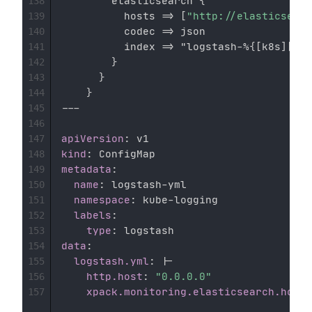
        elasticsearch 
{
138
          hosts =
>
[
"http://elasticsearc
139
          codec =
>
 json

140
          index =
>
 "logstash
-
%
{
[
k8s
]
[
nam
141
}
142
}
143
}
144
---
145
146
apiVersion
:
147
kind
:
148
metadata
:
149
name
:
 logstash
-
yml 

150
namespace
:
 kube
-
logging 

151
labels
:
152
type
:
153
data
:
154
logstash.yml
:
|
-
155
http.host
:
"0.0.0.0"
156
xpack.monitoring.elasticsearch.hosts
157