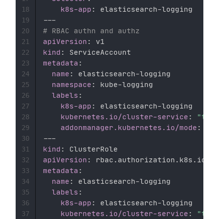
k8s-app
:
 elasticsearch
-
18
---
19
# RBAC authn and authz 
20
apiVersion
:
21
kind
:
22
metadata
:
23
name
:
 elasticsearch
-
logging 

24
namespace
:
 kube
-
logging 

25
labels
:
26
k8s-app
:
 elasticsearch
-
logging 

27
kubernetes.io/cluster-service
:
"true
28
addonmanager.kubernetes.io/mode
:
29
---
30
kind
:
31
apiVersion
:
32
metadata
:
33
name
:
 elasticsearch
-
logging 

34
labels
:
35
k8s-app
:
 elasticsearch
-
logging 

36
kubernetes.io/cluster-service
:
"true
37