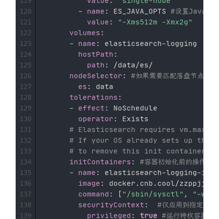
value
:
"single-node"
119
-
name
:
 ES_JAVA_OPTS 
#设置Java
120
value
:
"-Xms512m -Xmx2g"
121
volumes
:
122
-
name
:
 elasticsearch
-
logging 

123
hostPath
:
124
path
:
 /data/es/ 

125
nodeSelector
:
#如果需要匹配落盘节点可以添加
126
es
:
 data 

127
tolerations
:
128
-
effect
:
 NoSchedule 

129
operator
:
 Exists 

130
# Elasticsearch requires vm.max_ma
131
# If your OS already sets up this 
132
# to remove this init container. 
133
initContainers
:
#容器初始化前的操作 
134
-
name
:
 elasticsearch
-
logging
-
init
135
image
:
 docker.cnb.cool/zzppjj/do
136
command
:
[
"/sbin/sysctl"
,
"-w"
,
137
securityContext
:
#仅应用到指定的容器
138
privileged
:
true
#运行特权容器 
139