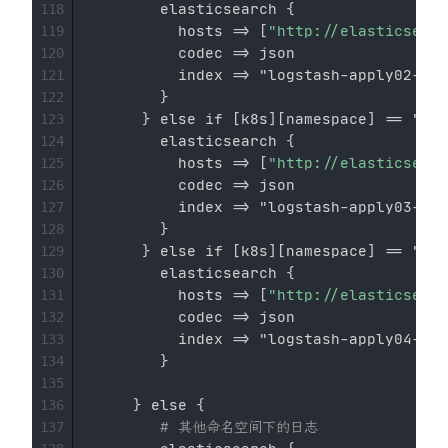
        elasticsearch 
{
118
          hosts =
>
[
"http://elasticsearc
119
          codec =
>
 json

120
          index =
>
 "logstash
-
apply02
-
%
{
+
121
}
122
}
 else if 
[
k8s
]
[
namespace
]
 == "app
123
        elasticsearch 
{
124
          hosts =
>
[
"http://elasticsearc
125
          codec =
>
 json

126
          index =
>
 "logstash
-
apply03
-
%
{
+
127
}
128
}
 else if 
[
k8s
]
[
namespace
]
 == "app
129
        elasticsearch 
{
130
          hosts =
>
[
"http://elasticsearc
131
          codec =
>
 json

132
          index =
>
 "logstash
-
apply04
-
%
{
+
133
}
134
135
}
 else 
{
136
# 其他命名空间下的日志
137