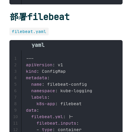
部署filebeat
filebeat.yaml
---
1
apiVersion
:
2
kind
:
3
metadata
:
4
name
:
 filebeat
-
config 

5
namespace
:
 kube
-
logging 

6
labels
:
7
k8s-app
:
8
data
:
9
filebeat.yml
:
|
-
10
filebeat.inputs
:
11
-
type
:
 container 

12