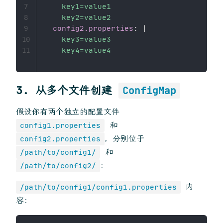
    key1=value1

7
    key2=value2
8
config2.properties
:
|
9
    key3=value3

10
    key4=value4
11
3.
从多个文件创建
ConfigMap
假设你有两个独立的配置文件
和
config1.properties
，分别位于
config2.properties
和
/path/to/config1/
：
/path/to/config2/
内
/path/to/config1/config1.properties
容：