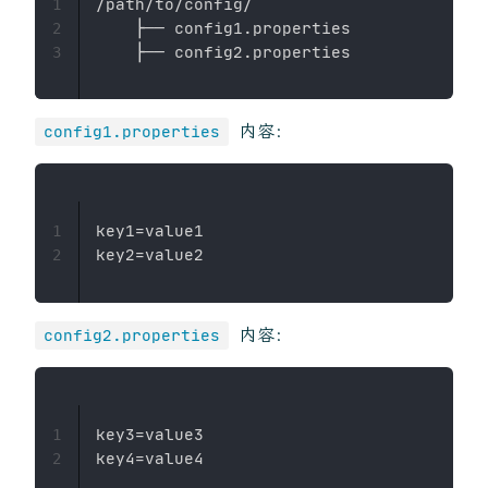
/path/to/config/

1
    ├── config1.properties

2
3
内容：
config1.properties
key1=value1

1
2
内容：
config2.properties
key3=value3

1
2