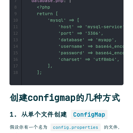
database.php
:
|
7
    <?php

8
    return [

9
        'mysql' => [

10
            'host' => 'mysql-service',

11
            'port' => '3306',

12
            'database' => 'myapp',

13
            'username' => base64_encode(
14
            'password' => base64_encode(
15
            'charset' => 'utf8mb4',

16
        ],

17
    ];
18
创建configmap的几种方式
1.
从单个文件创建
ConfigMap
假设你有一个名为
的文件，
config.properties