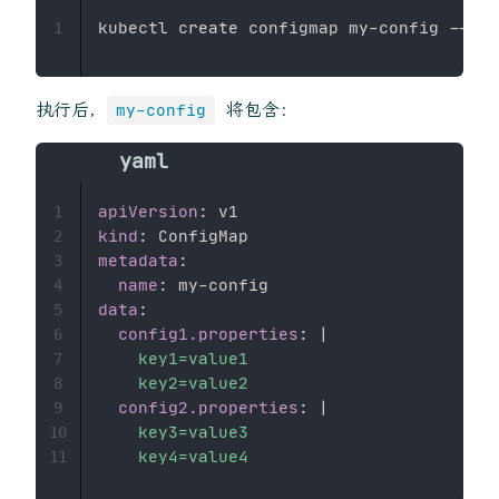
kubectl create configmap my-config --fro
1
执行后，
将包含：
my-config
apiVersion
:
1
kind
:
2
metadata
:
3
name
:
 my
-
4
data
:
5
config1.properties
:
|
6
    key1=value1

7
    key2=value2
8
config2.properties
:
|
9
    key3=value3

10
    key4=value4
11