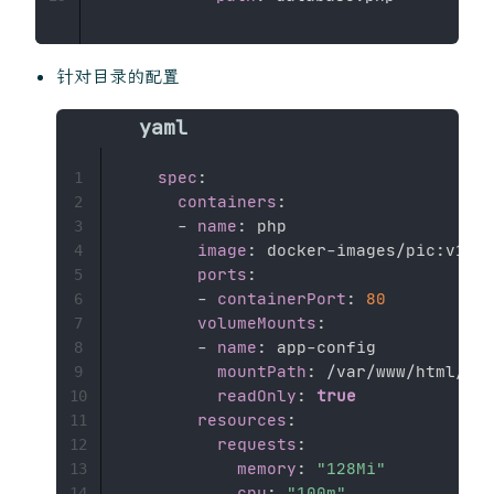
针对目录的配置
spec
:
1
containers
:
2
-
name
:
 php

3
image
:
 docker
-
images/pic
:
v1

4
ports
:
5
-
containerPort
:
80
6
volumeMounts
:
7
-
name
:
 app
-
config

8
mountPath
:
 /var/www/html/con
9
readOnly
:
true
10
resources
:
11
requests
:
12
memory
:
"128Mi"
13
cpu
:
"100m"
14