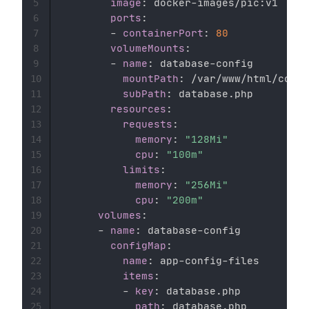
image
:
 docker
-
images/pic
:
v1

5
ports
:
6
-
containerPort
:
80
7
volumeMounts
:
8
-
name
:
 database
-
config

9
mountPath
:
 /var/www/html/confi
10
subPath
:
 database.php

11
resources
:
12
requests
:
13
memory
:
"128Mi"
14
cpu
:
"100m"
15
limits
:
16
memory
:
"256Mi"
17
cpu
:
"200m"
18
volumes
:
19
-
name
:
 database
-
config

20
configMap
:
21
name
:
 app
-
config
-
files

22
items
:
23
-
key
:
 database.php

24
path
:
25