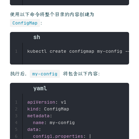
使用以下命令将整个目录的内容创建为
：
ConfigMap
kubectl create configmap my-config --fro
1
执行后，
将包含以下内容：
my-config
apiVersion
:
1
kind
:
2
metadata
:
3
name
:
 my
-
4
data
:
5
config1.properties
:
|
6