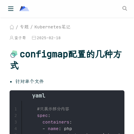
专题
Kubernetes笔记
蛮子哥
2025-02-18
configmap配置的几种方
式
针对单个文件
#只展示部分内容
1
spec
:
2
containers
:
3
-
name
:
 php

4