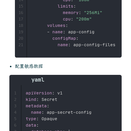
limits
:
15
memory
:
"256Mi"
16
cpu
:
"200m"
17
volumes
:
18
-
name
:
 app
-
config

19
configMap
:
20
name
:
 app
-
config
-
21
配置敏感数据
apiVersion
:
1
kind
:
2
metadata
:
3
name
:
 app
-
secret
-
4
type
:
5
data
:
6