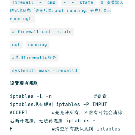
firewall``-``cmd
-``-``state
# 查看默认
防火墙状态（关闭后显示not running，开启后显示
running）
# firewall-cmd --state
not
running
#禁用firewalld服务
systemctl mask firewalld
设置现有规则
iptables -L -n #查看
iptables现有规则 iptables -P INPUT
ACCEPT #先允许所有，不然有可能会清除
后断开连接，无法再连接 iptables -
F #清空所有默认规则 iptables