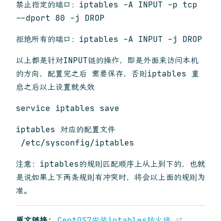
禁止指定的端口：iptables -A INPUT -p tcp
--dport 80 -j DROP
拒绝所有的端口：iptables -A INPUT -j DROP
以上都是针对INPUT链的操作，即是外面来访问本机
的方向，配置完之后 需要保存，否则iptables 重
启之后以上设置就失效
service iptables save
iptables 对应的配置文件
/etc/sysconfig/iptables
注意：iptables的规则匹配顺序上从上到下的，也就
是说如果上下两条规则有冲突时，将会以上面的规则为
准。
(opens 
原文链接
:
CentOS7安装iptables防火墙