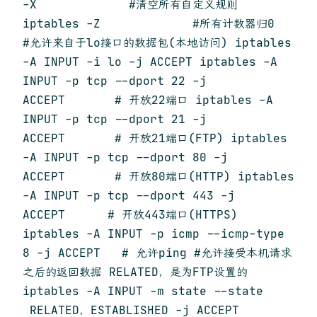
-X #清空所有自定义规则
iptables -Z #所有计数器归0
#允许来自于lo接口的数据包(本地访问) iptables
-A INPUT -i lo -j ACCEPT iptables -A
INPUT -p tcp --dport 22 -j
ACCEPT # 开放22端口 iptables -A
INPUT -p tcp --dport 21 -j
ACCEPT # 开放21端口(FTP) iptables
-A INPUT -p tcp --dport 80 -j
ACCEPT # 开放80端口(HTTP) iptables
-A INPUT -p tcp --dport 443 -j
ACCEPT # 开放443端口(HTTPS)
iptables -A INPUT -p icmp --icmp-type
8 -j ACCEPT # 允许ping #允许接受本机请求
之后的返回数据 RELATED，是为FTP设置的
iptables -A INPUT -m state --state
RELATED，ESTABLISHED -j ACCEPT