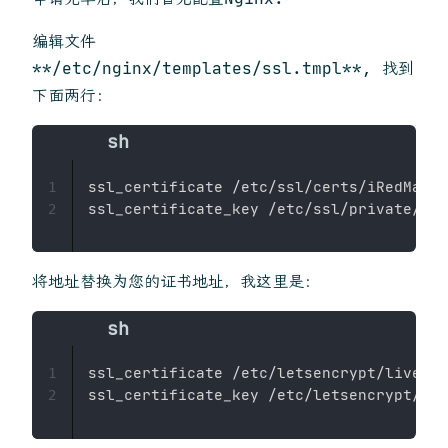
编辑文件
**/etc/nginx/templates/ssl.tmpl**, 找到
下面两行：
ssl_certificate /etc/ssl/certs/iRedMail.
1
ssl_certificate_key /etc/ssl/private/iRe
2
将地址替换为您的证书地址，我这里是：
ssl_certificate /etc/letsencrypt/live/ma
1
ssl_certificate_key /etc/letsencrypt/liv
2