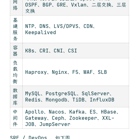
网
OSPF、BGP、GRE、Vxlan、二层交换、三层
络
交换
基
建
NTP、DNS、LVS/DPVS、CDN、
服
Keepalived
务
容
K8s、CRI、CNI、CSI
器
负
载
Haproxy、Nginx、F5、WAF、SLB
均
衡
数
MySQL、PostgreSQL、SqlServer、
据
Redis、Mongodb、TiDB、InfluxDB
库
中
Apollo、Nacos、Kafka、ES、HBase、
间
Gateway、Ceph、Zookeeper、XXL-
件
JOB、JumpServer
SRE / DevOps ，如下图