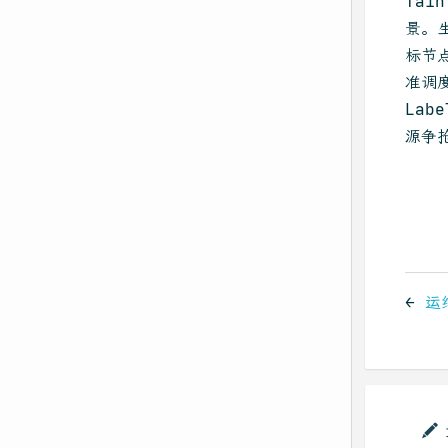
Tai
景。生
标节点
准调度
Lab
源争
←
运