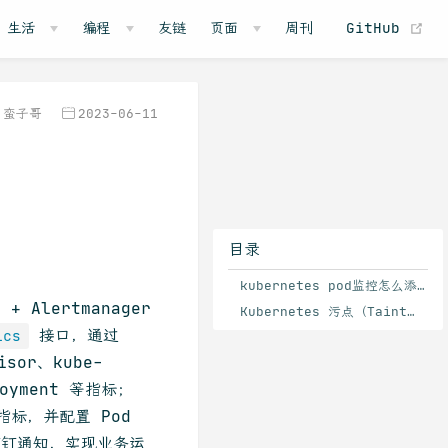
(o
生活
编程
友链
页面
周刊
GitHub
蛮子哥
2023-06-11
目录
kubernetes pod监控怎么添加
+ Alertmanager
Kubernetes 污点（Taint）有哪几种模式？
接口，通过
ics
sor、kube-
ployment 等指标；
指标，并配置 Pod
钉钉通知，实现业务运