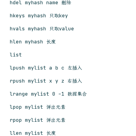
hdel myhash name 删除
hkeys myhash 只取key
hvals myhash 只取value
hlen myhash 长度
list
lpush mylist a b c 左插入
rpush mylist x y z 右插入
lrange mylist 0 -1 数据集合
lpop mylist 弹出元素
rpop mylist 弹出元素
llen mylist 长度