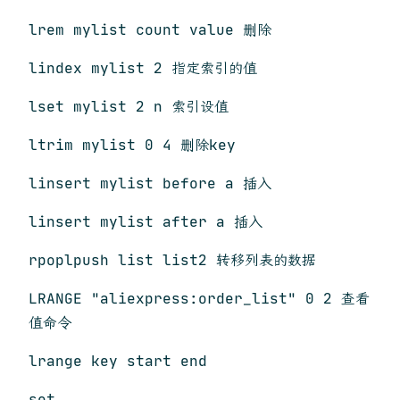
lrem mylist count value 删除
lindex mylist 2 指定索引的值
lset mylist 2 n 索引设值
ltrim mylist 0 4 删除key
linsert mylist before a 插入
linsert mylist after a 插入
rpoplpush list list2 转移列表的数据
LRANGE "aliexpress:order_list" 0 2 查看
值命令
lrange key start end
set