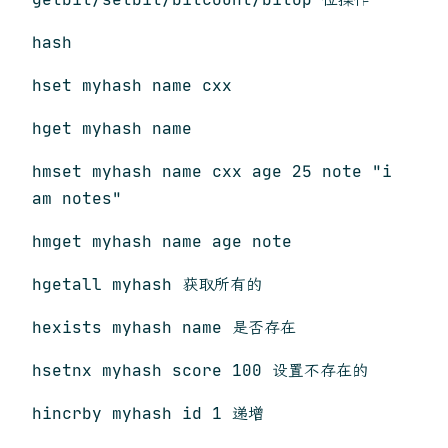
hash
hset myhash name cxx
hget myhash name
hmset myhash name cxx age 25 note "i
am notes"
hmget myhash name age note
hgetall myhash 获取所有的
hexists myhash name 是否存在
hsetnx myhash score 100 设置不存在的
hincrby myhash id 1 递增