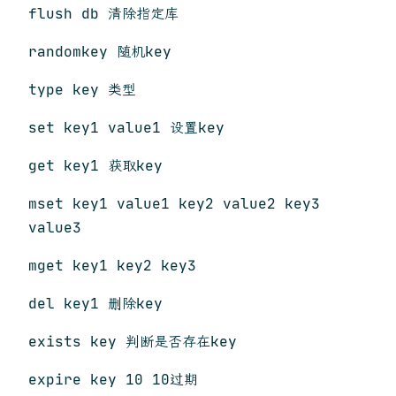
flush db 清除指定库
randomkey 随机key
type key 类型
set key1 value1 设置key
get key1 获取key
mset key1 value1 key2 value2 key3
value3
mget key1 key2 key3
del key1 删除key
exists key 判断是否存在key
expire key 10 10过期