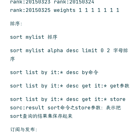
rank:20150323 rank:20150324
rank:20150325 weights 1 1 1 1 1 1 1
排序：
sort mylist 排序
sort mylist alpha desc limit 0 2 字母排
序
sort list by it:* desc by命令
sort list by it:* desc get it:* get参数
sort list by it:* desc get it:* store
sorc:result sort命令之store参数：表示把
sort查询的结果集保存起来
订阅与发布：