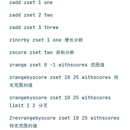
zadd zset 1 one
zadd zset 2 two
zadd zset 3 three
zincrby zset 1 one 增长分数
zscore zset two 获取分数
zrange zset 0 -1 withscores 范围值
zrangebyscore zset 10 25 withscores 指
定范围的值
zrangebyscore zset 10 25 withscores
limit 1 2 分页
Zrevrangebyscore zset 10 25 withscores
指定范围的值