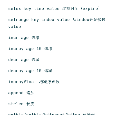
setex key time value 过期时间（expire）
setrange key index value 从index开始替换
value
incr age 递增
incrby age 10 递增
decr age 递减
decrby age 10 递减
incrbyfloat 增减浮点数
append 追加
strlen 长度
getbit/setbit/bitcount/bitop 位操作