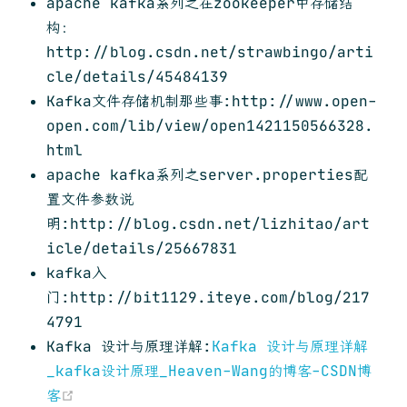
apache kafka系列之在zookeeper中存储结
构：
http://blog.csdn.net/strawbingo/arti
cle/details/45484139
Kafka文件存储机制那些事:http://www.open-
open.com/lib/view/open1421150566328.
html
apache kafka系列之server.properties配
置文件参数说
明:http://blog.csdn.net/lizhitao/art
icle/details/25667831
kafka入
门:http://bit1129.iteye.com/blog/217
4791
Kafka 设计与原理详解:
Kafka 设计与原理详解
_kafka设计原理_Heaven-Wang的博客-CSDN博
(opens new window)
客