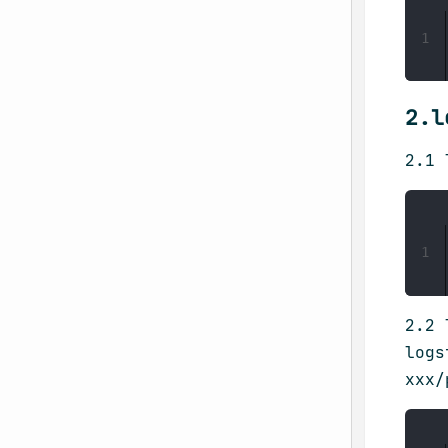
1
2.
2.1
1
2.2
logs
xxx