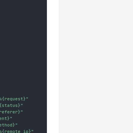
%{request}"
{status}"
referer}"
ent}"
ethod}"
%{remote_ip}"