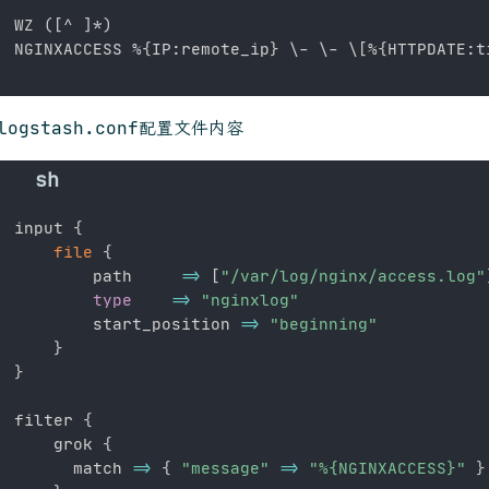
WZ 
(
[
^ 
]
*
)
NGINXACCESS %
{
IP:remote_ip
}
\
- 
\
- 
\
[
%
{
HTTPDATE:t
 logstash.conf配置文件内容
input 
{
file
{
        path     
=
>
[
"/var/log/nginx/access.log"
type
=
>
"nginxlog"
        start_position 
=
>
"beginning"
}
}
filter 
{
    grok 
{
      match 
=
>
{
"message"
=
>
"%{NGINXACCESS}"
}