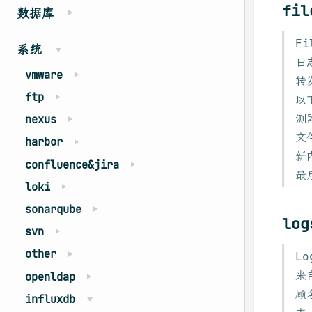
fi
数据库
F
系统
日
vmware
转
ftp
以
测
nexus
文
harbor
新
confluence&jira
最
loki
sonarqube
lo
svn
other
L
来
openldap
顾
influxdb