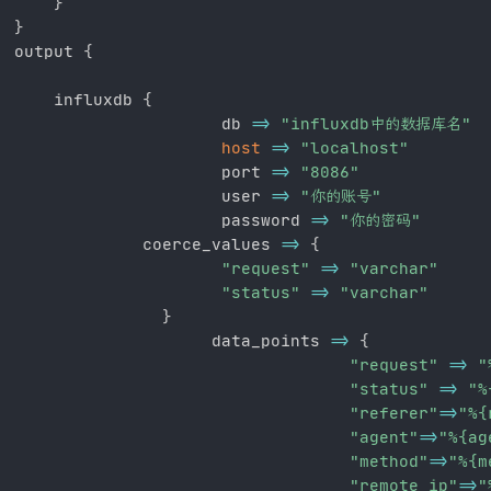
}
}
output 
{
    influxdb 
{
                     db 
=
>
"influxdb中的数据库名"
host
=
>
"localhost"
                     port 
=
>
"8086"
                     user 
=
>
"你的账号"
                     password 
=
>
"你的密码"
             coerce_values 
=
>
{
"request"
=
>
"varchar"
"status"
=
>
"varchar"
}
                    data_points 
=
>
{
"request"
=
>
"
"status"
=
>
"%
"referer"
=
>
"%{
"agent"
=
>
"%{ag
"method"
=
>
"%{m
"remote_ip"
=
>
"