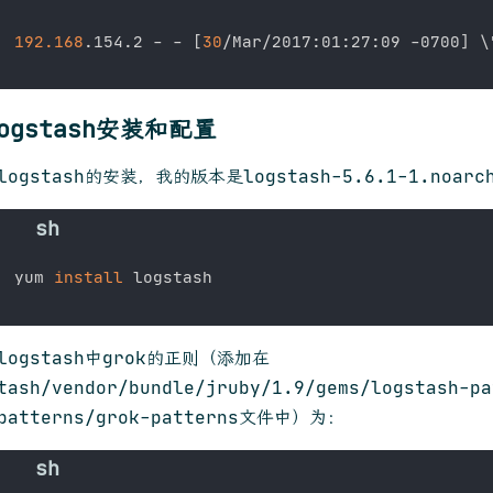
192.168
.154.2 - - 
[
30
/Mar/2017:01:27:09 -0700
]
\
logstash安装和配置
 logstash的安装，我的版本是logstash-5.6.1-1.noarc
yum 
install
 logstash中grok的正则（添加在
tash/vendor/bundle/jruby/1.9/gems/logstash-pa
/patterns/grok-patterns文件中）为：