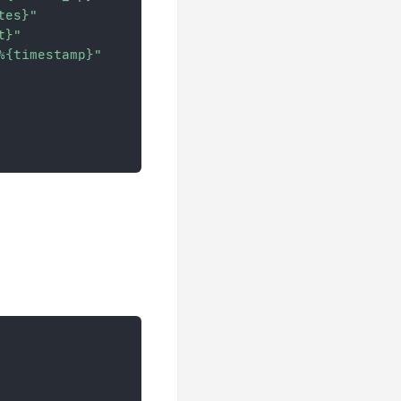
tes}"
t}"
%{timestamp}"