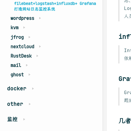
志
filebeat+logstash+influxdb+ Grafana
L
打造网站日志监控系统
人
wordpress
kvm
in
jfrog
nextcloud
I
RustDesk
依
mail
ghost
Gr
docker
G
题
other
监控
几