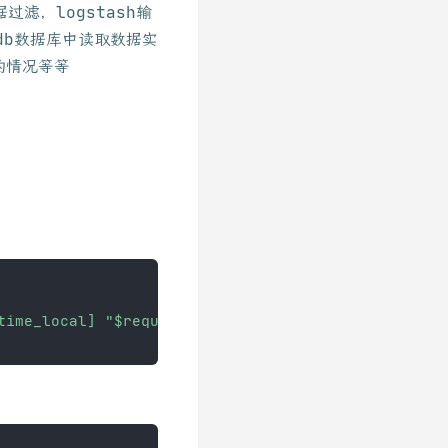
过滤，logstash输
uxdb数据库中读取数据实
的情况等等
time_local] "$request" $status $body_bytes_sent  $