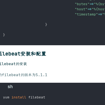
"bytes"
=
>
"%{by
"host"
=
>
"%{hos
"timestamp"
=
>
"
}
}
filebeat安装和配置
filebeat的安装
filebeat的版本为5.1.1
yum 
install