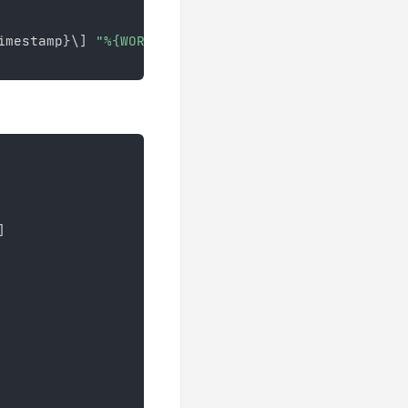
imestamp
}
\
]
"%{WORD:method} %{WZ:request} HTTP/%{N
]