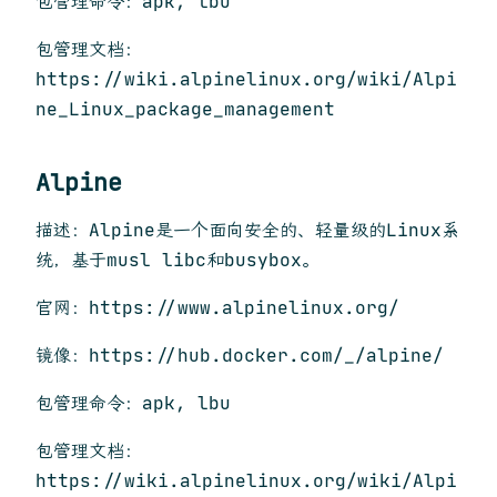
包管理命令：apk, lbu
包管理文档：
https://wiki.alpinelinux.org/wiki/Alpi
ne_Linux_package_management
Alpine
描述：Alpine是一个面向安全的、轻量级的Linux系
统，基于musl libc和busybox。
官网：https://www.alpinelinux.org/
镜像：https://hub.docker.com/_/alpine/
包管理命令：apk, lbu
包管理文档：
https://wiki.alpinelinux.org/wiki/Alpi