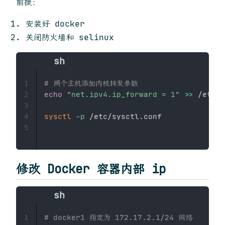
前提：
安装好 docker
关闭防火墙和 selinux
# 两个主机添加内核转发参数
1
echo
"net.ipv4.ip_forward = 1"
>>
 /etc/s
2
3
sysctl
-p
 /etc/sysctl.conf

4
5
修改 Docker 容器内部 ip
# docker1 指定为 172.17.2.1/24 网络
1