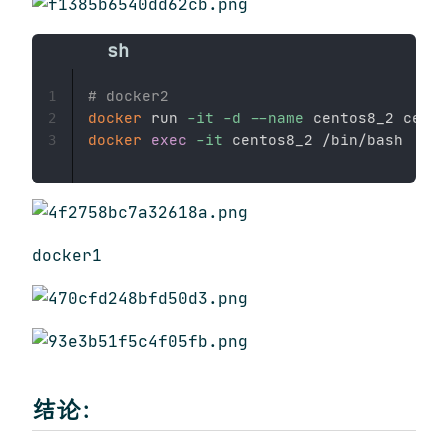
# docker2
1
docker
 run 
-it
-d
--name
2
docker
exec
-it
3
docker1
结论：