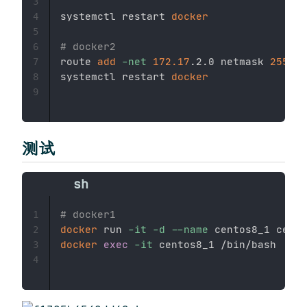
3
systemctl restart 
docker
4
5
# docker2
6
route 
add
-net
172.17
.2.0 netmask 
255.25
7
systemctl restart 
docker
8
9
测试
# docker1
1
docker
 run 
-it
-d
--name
2
docker
exec
-it
 centos8_1 /bin/bash

3
4