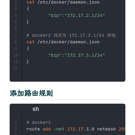
cat
2
{
3
"bip"
:
"172.17.2.1/24"
4
}
5
6
# docker2 指定为 172.17.3.1/24 网络
7
cat
8
{
9
"bip"
:
"172.17.3.1/24"
10
}
11
12
添加路由规则
# docker1 
1
route 
add
-net
172.17
.3.0 netmask 
255.25
2