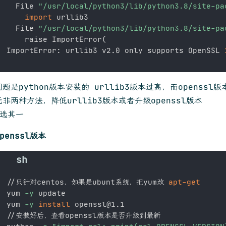
  File 
"/usr/local/python3/lib/python3.8/site-pa
import
 urllib3

  File 
"/usr/local/python3/lib/python3.8/site-pa
    raise ImportError
(
ImportError: urllib3 v2.0 only supports OpenSSL 
题是python版本安装的 urllib3版本过高，而openssl
非两种方法，降低urllib3版本或者升级openssl版本
2选其一
penssl版本
//只针对centos，如果是ubunt系统，把yum改 
apt-get
yum 
-y
 update

yum 
-y
install
 openssl@1.1

//安装好后，查看openssl版本是否升级到最新
