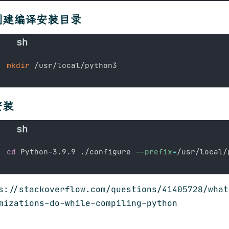
创建编译安装目录
mkdir
安装
cd
 Python-3.9.9 ./configure 
--prefix
=
/usr/local/
s://stackoverflow.com/questions/41405728/what
mizations-do-while-compiling-python