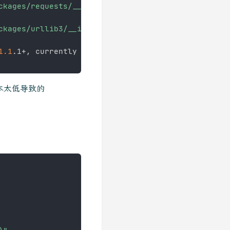
ckages/requests/__init__.py"
, line 
43
, 
in
<
module
>
ckages/urllib3/__init__.py"
, line 
38
, 
in
<
module
>
1.1
.1+, currently the 
'ssl'
 module is compiled wit
版本太低导致的