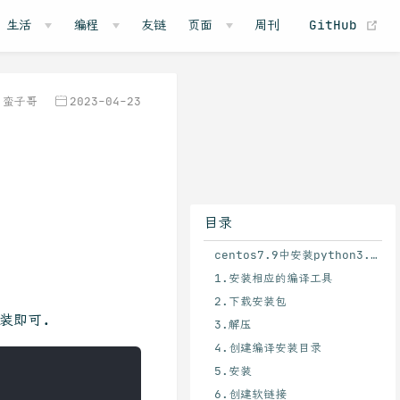
(o
生活
编程
友链
页面
周刊
GitHub
蛮子哥
2023-04-23
目录
centos7.9中安装python3.9.9
1.安装相应的编译工具
2.下载安装包
装即可.
3.解压
4.创建编译安装目录
5.安装
6.创建软链接