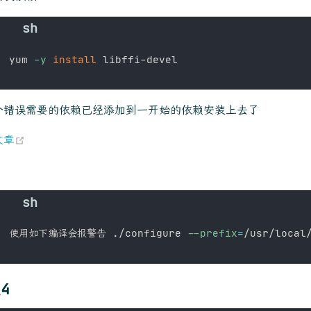
yum 
-y
install
个错误需要的依赖已经添加到一开始的依赖安装上去了
(opens new window)
文章
使用如下编译会报警告 ./configure 
--prefix
=
4