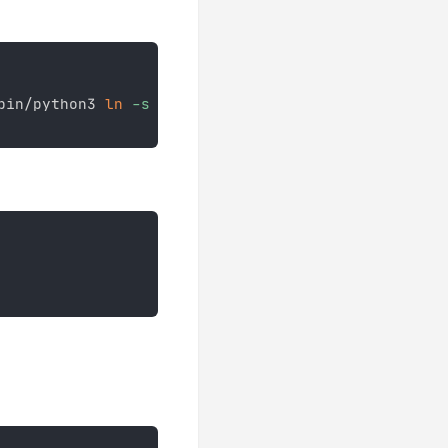
bin/python3 
ln
-s