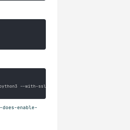
python3 --with-ssl-default-suites
=
openssl 
#./con
-does-enable-