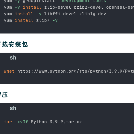
yum 
-y
 groupinstall 
"Development tools"
yum 
-y
install
 zlib-devel bzip2-devel openssl-de
yum 
install
-y
 libffi-devel zlib1g-dev 

yum 
install
 zlib* 
-y
下载安装包
wget
解压
tar
-xvJf