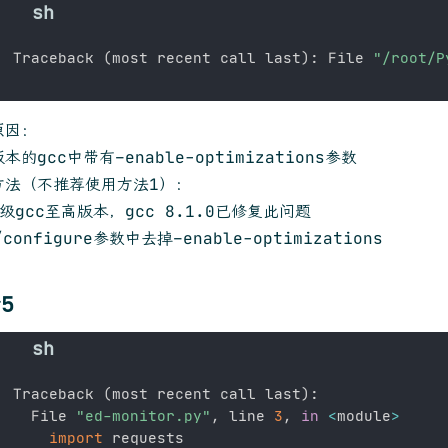
Traceback 
(
most recent call last
)
: File 
"/root/P
原因：
本的gcc中带有–enable-optimizations参数
方法（不推荐使用方法1）：
级gcc至高版本，gcc 8.1.0已修复此问题
/configure参数中去掉–enable-optimizations
5
Traceback 
(
most recent call last
)
:

  File 
"ed-monitor.py"
, line 
3
, 
in
<
module
>
import
 requests
