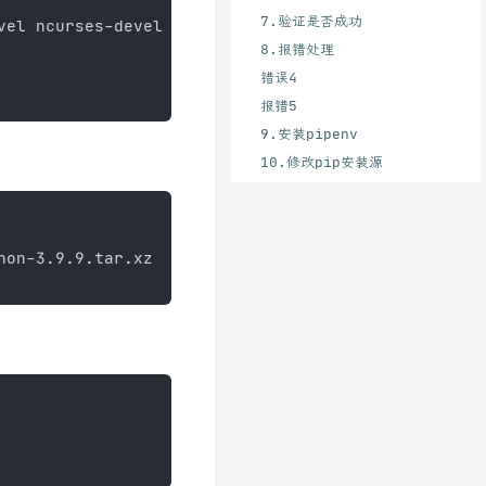
7.验证是否成功
vel ncurses-devel sqlite-devel readline-devel tk-d
8.报错处理
错误4
报错5
9.安装pipenv
10.修改pip安装源