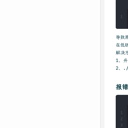
1
导致
在低版
解决
1、升
2、.
报错
1
2
3