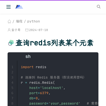
编程
python
蛮子哥
2024-07-10
查询redis列表某个元素
import
 redis

1
2
# 连接到 Redis 服务器（假设使用密码）
3
r 
=
 redis.Redis
(
4
host
=
'localhost'
, 

5
port
=
6379
, 

6
db
=
0
, 

7
password
=
'your_password'
# 需要验证
8