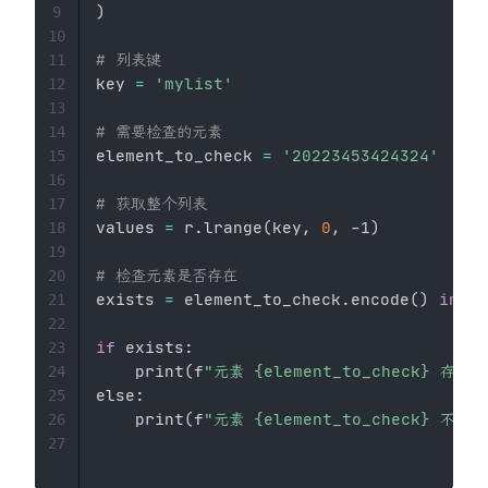
)
9
10
# 列表键
11
key 
=
'mylist'
12
13
# 需要检查的元素
14
element_to_check 
=
'20223453424324'
15
16
# 获取整个列表
17
values 
=
 r.lrange
(
key, 
0
, -1
)
18
19
# 检查元素是否存在
20
exists 
=
 element_to_check.encode
(
)
in
 va
21
22
if
 exists:

23
    print
(
f
"元素 {element_to_check} 存
24
else:

25
    print
(
f
"元素 {element_to_check} 不
26
27