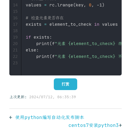
values 
=
 rc.lrange
(
key, 
0
, -1
)
14
15
# 检查元素是否存在
16
exists 
=
 element_to_check 
in
 values

17
18
if
 exists:

19
    print
(
f
"元素 {element_to_check} 存
20
else:

21
    print
(
f
"元素 {element_to_check} 不
22
23
打赏
上次更新:
2024/07/12, 06:35:39
←
使用python编写自动化发布脚本
centos7安装python3
→