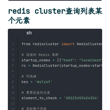
redis cluster查询列表某
个元素
from rediscluster 
import
 RedisCluster

1
2
# 连接到 Redis 集群
3
startup_nodes 
=
[
{
"host"
:
"localhost"
, 
"
4
rc 
=
 RedisCluster
(
startup_nodes
=
startup_
5
6
# 列表键
7
key 
=
'mylist'
8
9
# 需要检查的元素
10
element_to_check 
=
'20223453424324'
11
12
# 获取整个列表
13