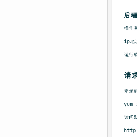
后
操作系
ip地
运行软
请求
登录
yum 
访问
http