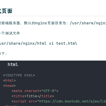
试页面
前端服务器，默认的nginx页面目录为：/usr/share/nginx
一个测试文件
usr/share/nginx/html vi test.html
如下：
<!
DOCTYPE
html
>
<
html
>
<
head
>
<
meta
charset
=
"
UTF-8
"
>
<
title
>
Title
</
title
>
<
script
src
=
"
https://cdn.bootcdn.net/ajax/li