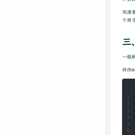
同源
个用
三
一般
修改m
1
2
3
4
5
6