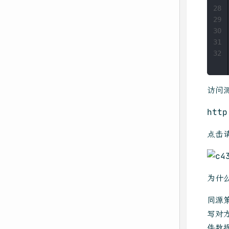
28
29
30
31
32
访问
http
点击
为什
同源
写对方
件数