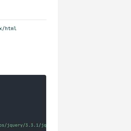
/html
bs/jquery/3.3.1/jquery.min.js
"
>
</
script
>