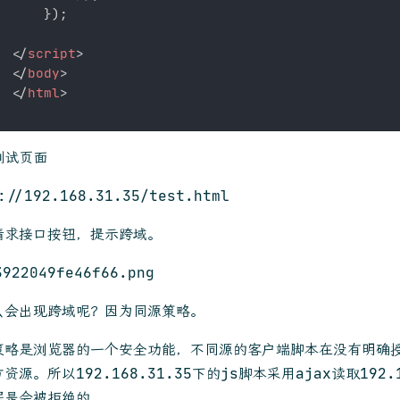
}
)
;
</
script
>
</
body
>
</
html
>
测试页面
://192.168.31.35/test.html
请求接口按钮，提示跨域。
么会出现跨域呢？因为同源策略。
策略是浏览器的一个安全功能，不同源的客户端脚本在没有明确
资源。所以192.168.31.35下的js脚本采用ajax读取192.
据是会被拒绝的。