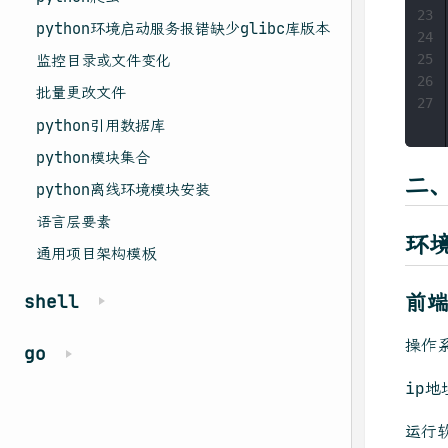
23
python环境启动服务报错缺少glibc库版本
24
25
监控目录或文件变化
26
批量更改文件
27
python引用数据库
python模块集合
二
python离线环境模块安装
语言层要素
环
通用项目架构模板
前
shell
操作系
go
ip地
运行软