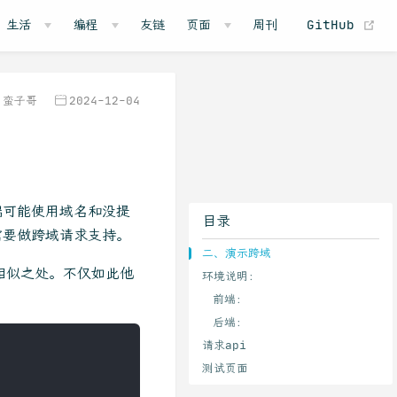
(o
生活
编程
友链
页面
周刊
GitHub
蛮子哥
2024-12-04
端可能使用域名和没提
目录
需要做跨域请求支持。
二、演示跨域
有相似之处。不仅如此他
环境说明：
前端：
后端：
请求api
测试页面