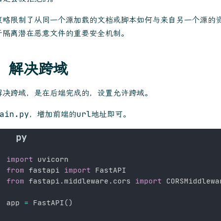
策略限制了从同一个源加载的文档或脚本如何与来自另一个源的
于隔离潜在恶意文件的重要安全机制。
、解决跨域
解决跨域，是在后端完成的，设置允许跨域。
ain.py，增加前端的url地址即可。
import
from
 fastapi 
import
from
 fastapi
.
middleware
.
cors 
import
 CORSMiddlewar
app 
=
 FastAPI
(
)