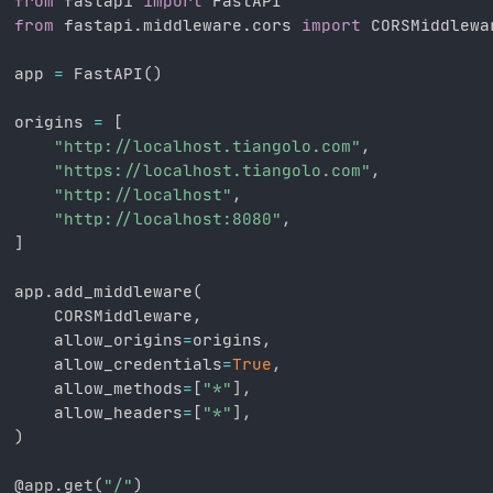
from
 fastapi 
import
from
 fastapi
.
middleware
.
cors 
import
 CORSMiddlewar
app 
=
 FastAPI
(
)
origins 
=
[
"http://localhost.tiangolo.com"
,
"https://localhost.tiangolo.com"
,
"http://localhost"
,
"http://localhost:8080"
,
]
app
.
add_middleware
(
    CORSMiddleware
,
    allow_origins
=
origins
,
    allow_credentials
=
True
,
    allow_methods
=
[
"*"
]
,
    allow_headers
=
[
"*"
]
,
)
@app
.
get
(
"/"
)