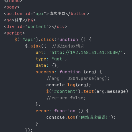
</
head
>
<
body
>
<
button
id
=
"
api
"
>
请求接口
</
button
>
<
h4
>
结果
</
h4
>
<
div
id
=
"
content
"
>
</
div
>
<
script
>
$
(
'#api'
)
.
click
(
function
(
)
{
        $
.
ajax
(
{
//发送ajax请求
url
:
'http://192.168.31.61:8000/'
,
type
:
"get"
,
data
:
{
}
,
success
:
function
(
arg
)
{
//arg = JSON.parse(arg);
                console
.
log
(
arg
)
;
$
(
'#content'
)
.
text
(
arg
.
message
)
//return false;
}
,
error
:
function
(
)
{
                console
.
log
(
"网络请求错误!"
)
;
}
}
)
;