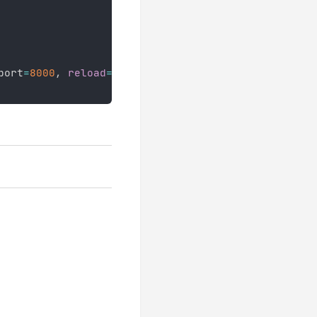
port
=
8000
,
reload
=
True
,
 debug
=
True
)