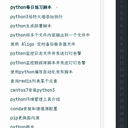
2
3
python每日练习脚本
4
python3给防火墙添加放行
5
python生成部署脚本
6
7
python将多个文件内容输出到一个文件中
8
使用 Aligo 定时备份服务器文件
9
10
python监控日志文件并发送钉钉告警
11
python监控数据库脚本并发送钉钉告警
12
13
使用python编写自动化发布脚本
14
查询redis列表某个元素
15
16
centos7安装python3
17
python环境管理工具介绍
18
19
conda安装和镜像源配置
20
pip更换国内源
21
22
python爬虫